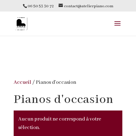
add_filter( 'woocommerce_sale_flash',
06 50 53 30 72
contact@atelierpiano.com
SOLDE !
'remplacer_badge_promo' ); function
remplacer_badge_promo( $html ) { return "
"; }
Accueil
/ Pianos d'occasion
Pianos d'occasion
Aucun produit ne correspond à votre
sélection.