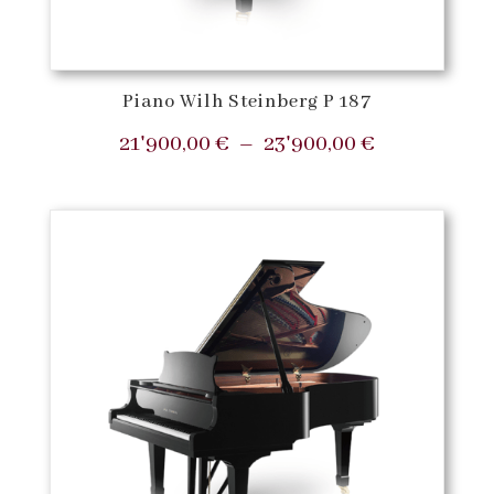
Piano Wilh Steinberg P 187
Plage
21'900,00
€
–
23'900,00
€
de
prix :
21'900,00 €
à
23'900,00 €