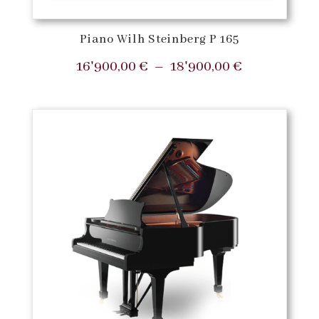
Piano Wilh Steinberg P 165
Plage
16'900,00
€
–
18'900,00
€
de
prix :
16'900,00 €
à
18'900,00 €