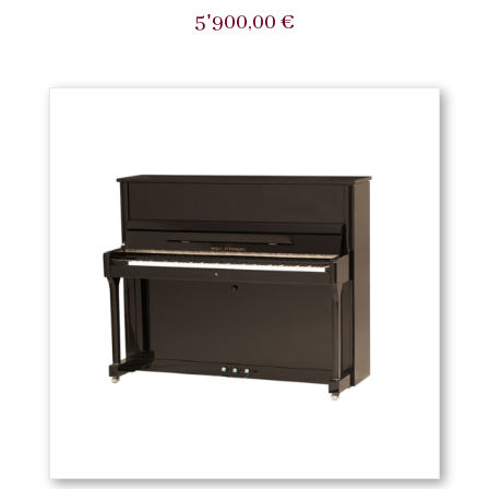
5'900,00
€