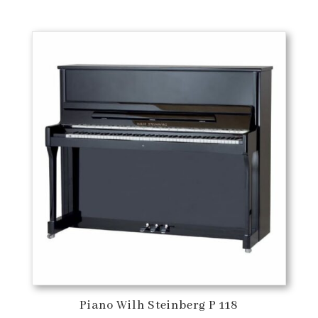
de
prix :
4'300,00 €
à
6'190,00 €
Piano Wilh Steinberg P 118