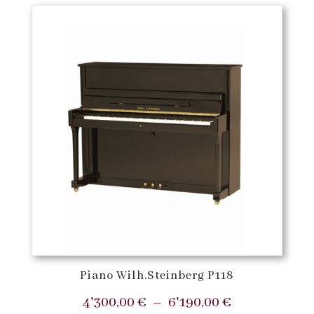
par
prix
Pianos à queue
(10)
croissant
Pianos droits
(7)
Pianos numériques
(3)
Piano Wilh.Steinberg P118
Plage
4'300,00
€
–
6'190,00
€