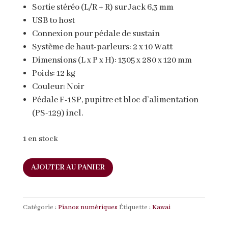
Sortie stéréo (L/R + R) sur Jack 6,3 mm
USB to host
Connexion pour pédale de sustain
Système de haut-parleurs: 2 x 10 Watt
Dimensions (L x P x H): 1305 x 280 x 120 mm
Poids: 12 kg
Couleur: Noir
Pédale F-1SP, pupitre et bloc d’alimentation
(PS-129) incl.
1 en stock
quantité
AJOUTER AU PANIER
de
Kawai
ES
Catégorie :
Pianos numériques
Étiquette :
Kawai
120